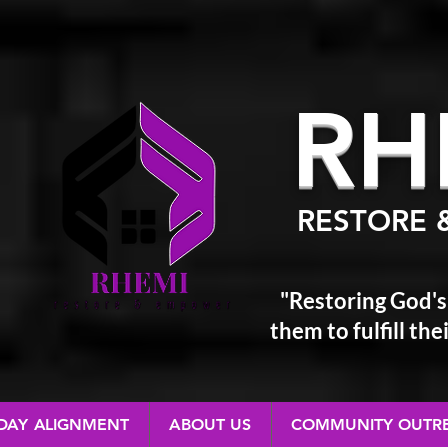
RH
RESTORE 
"Restoring God's
them
to fulfill t
 DAY ALIGNMENT
ABOUT US
COMMUNITY OUTR
RESTORE & EMPOWER