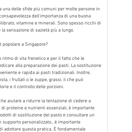
a una delle sfide più comuni per molte persone in 
 consapevolezza dell'importanza di una buona 
librato, vitamine e minerali. Sono spesso ricchi di 
la sensazione di sazietà più a lungo.
 è popolare a Singapore?
itmo di vita frenetico e per il fatto che le 
care alla preparazione dei pasti. La sostituzione 
eniente e rapida ai pasti tradizionali. Inoltre, 
a, i frullati o le zuppe, grassi, il che può 
orie e il controllo delle porzioni.
he aiutare a ridurre la tentazione di cedere a 
di proteine e nutrienti essenziali, è importante 
rodotti di sostituzione del pasto e consultare un 
n supporto personalizzato., è importante 
di adottare questa pratica. È fondamentale 