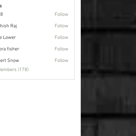
s
88
Follow
hish Raj
Follow
e Lower
Follow
ora fisher
Follow
ert Snow
Follow
Members (178)