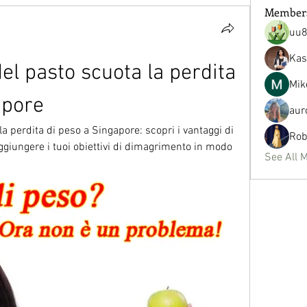
Member
uu
Kas
el pasto scuota la perdita 
Mik
apore
aur
a perdita di peso a Singapore: scopri i vantaggi di 
Rob
giungere i tuoi obiettivi di dimagrimento in modo 
See All 