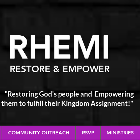
RHEM
I
RESTORE & EMPOWER
"Restoring God's people and Empowering
them
to fulfill their Kingdom Assignment!"
COMMUNITY OUTREACH
RSVP
MINISTRIES