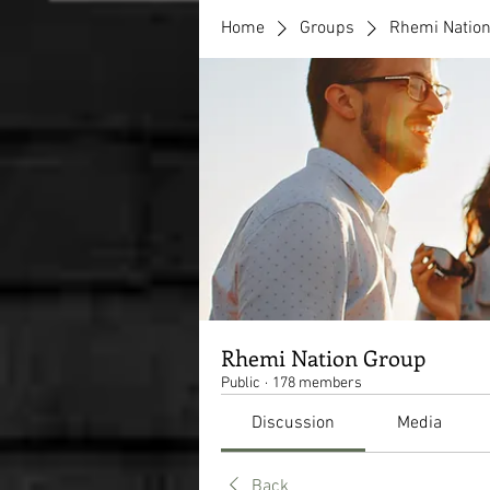
Home
Groups
Rhemi Natio
Rhemi Nation Group
Public
·
178 members
Discussion
Media
Back