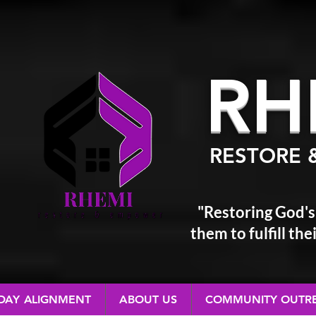
RH
RESTORE 
"Restoring God's
them
to fulfill t
 DAY ALIGNMENT
ABOUT US
COMMUNITY OUTR
RESTORE & EMPOWER