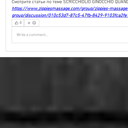
Смотрите статьи по теме SCRICCHIOLIO GINOCCHIO QUAND
https://www.zippiesmassage.com/group/zippies-massage
group/discussion/010c53d7-87c5-47fb-8429-9103fca2fe
0
Write a comment...