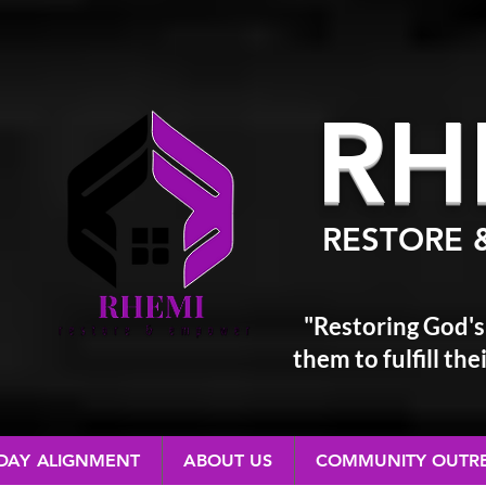
RH
RESTORE 
"Restoring God's
them
to fulfill t
 DAY ALIGNMENT
ABOUT US
COMMUNITY OUTR
RESTORE & EMPOWER