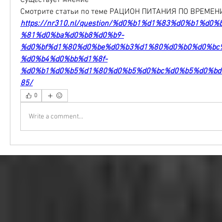
Существует мнение 
Смотрите статьи по теме РАЦИОН ПИТАНИЯ ПО ВРЕМЕ
https://nr310.nl/question/%d0%b1%d1%83%d0%b1%d0
%81%d0%ba%d0%b8%d0%b9-
%d0%bf%d1%80%d0%be%d0%b3%d1%80%d0%b0%d0%bc
%d0%b4%d0%bb%d1%8f-
%d0%b1%d0%b5%d1%80%d0%b5%d0%bc%d0%b5%d0%bd
85/
0
Write a comment...