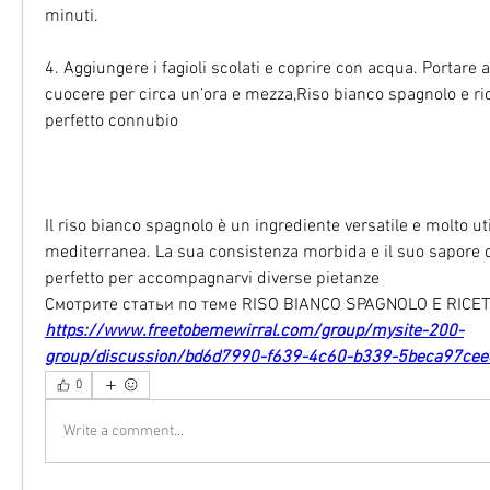
minuti.
4. Aggiungere i fagioli scolati e coprire con acqua. Portare a 
cuocere per circa un’ora e mezza,Riso bianco spagnolo e ricet
perfetto connubio
Il riso bianco spagnolo è un ingrediente versatile e molto uti
mediterranea. La sua consistenza morbida e il suo sapore d
perfetto per accompagnarvi diverse pietanze 
Смотрите статьи по теме RISO BIANCO SPAGNOLO E RICETT
https://www.freetobemewirral.com/group/mysite-200-
group/discussion/bd6d7990-f639-4c60-b339-5beca97ce
0
Write a comment...