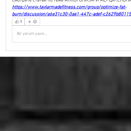
Смотрите статьи по теме АЛКОГОЛИЗМ И МЕРЦАТЕЛЬН
https://www.taylarmadefitness.com/group/optimize-fat-
burn/discussion/a6e31c30-0ae1-447c-adef-c2629b8011
0
Bir yorum yazın...