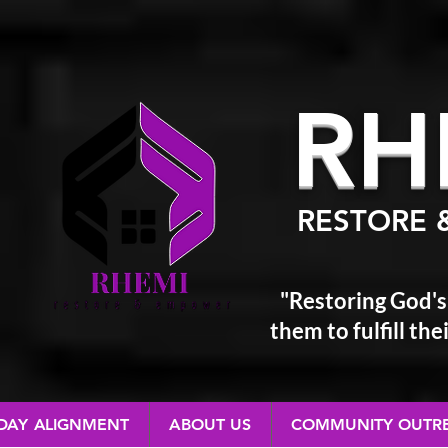
RH
RESTORE 
"Restoring God's
them
to fulfill t
 DAY ALIGNMENT
ABOUT US
COMMUNITY OUTR
RESTORE & EMPOWER