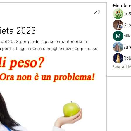
Member
uu
Kas
dieta 2023
Mik
ta del 2023 per perdere peso e mantenersi in 
aur
per te. Leggi i nostri consigli e inizia oggi stesso!
Rob
See All 