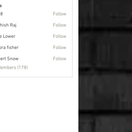
s
88
Follow
hish Raj
Follow
e Lower
Follow
ora fisher
Follow
ert Snow
Follow
Members (178)