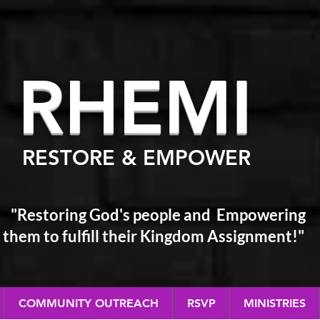
RHEM
I
RESTORE & EMPOWER
"Restoring God's people and Empowering
them
to fulfill their Kingdom Assignment!"
COMMUNITY OUTREACH
RSVP
MINISTRIES