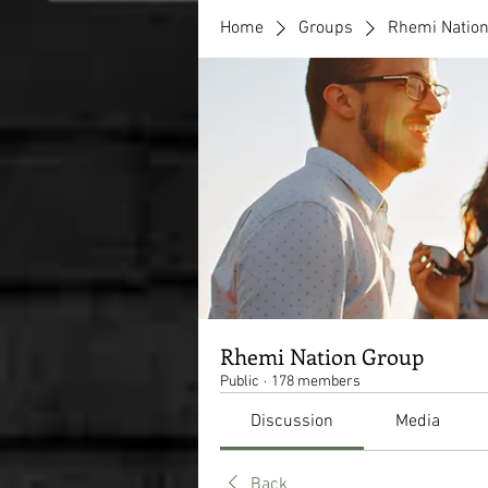
Home
Groups
Rhemi Natio
Rhemi Nation Group
Public
·
178 members
Discussion
Media
Back