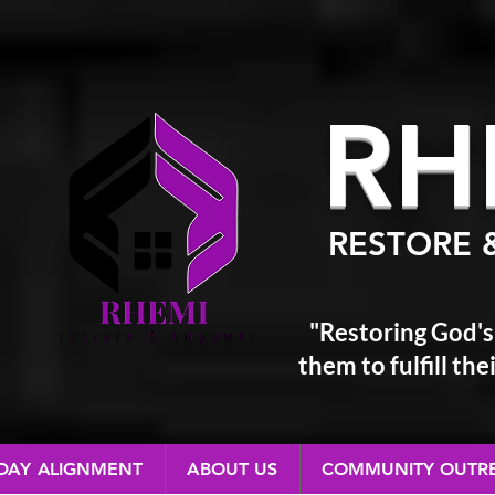
RH
RESTORE 
"Restoring God's
them
to fulfill t
 DAY ALIGNMENT
ABOUT US
COMMUNITY OUTR
RESTORE & EMPOWER