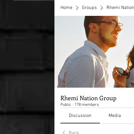
Home
Groups
Rhemi Natio
Rhemi Nation Group
Public
·
178 members
Discussion
Media
Back