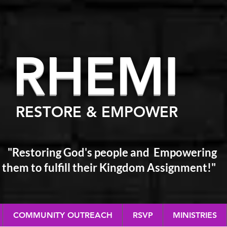
RHEM
I
RESTORE & EMPOWER
"Restoring God's people and Empowering
them
to fulfill their Kingdom Assignment!"
COMMUNITY OUTREACH
RSVP
MINISTRIES