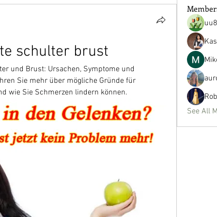
Member
uu
Kas
e schulter brust
Mik
ter und Brust: Ursachen, Symptome und 
aur
hren Sie mehr über mögliche Gründe für 
nd wie Sie Schmerzen lindern können.
Rob
See All 