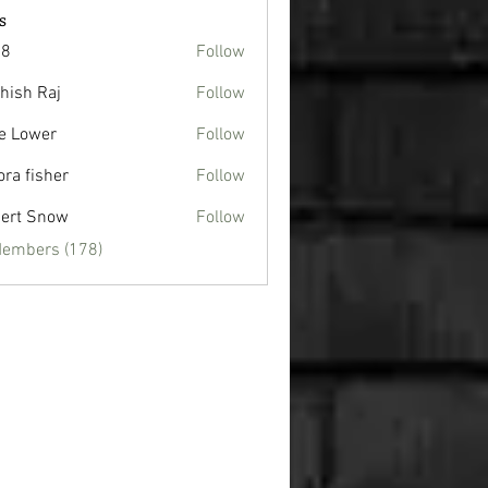
s
88
Follow
hish Raj
Follow
e Lower
Follow
ora fisher
Follow
ert Snow
Follow
Members (178)