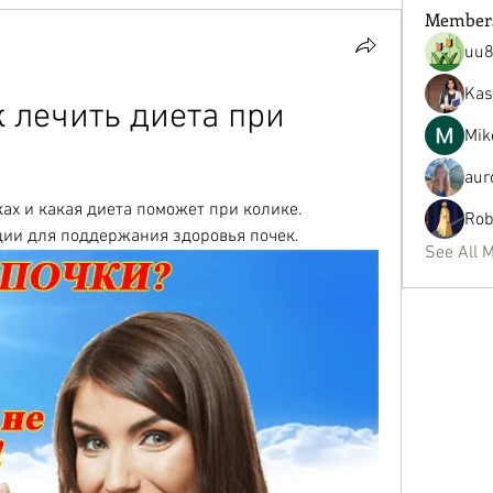
Member
uu
Kas
 лечить диета при 
Mik
aur
ках и какая диета поможет при колике. 
Rob
ии для поддержания здоровья почек.
See All 