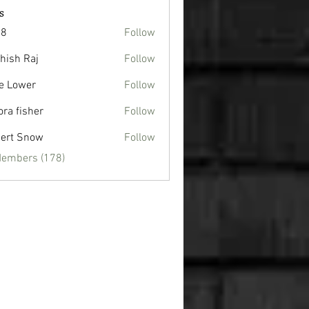
s
88
Follow
hish Raj
Follow
e Lower
Follow
ora fisher
Follow
ert Snow
Follow
Members (178)