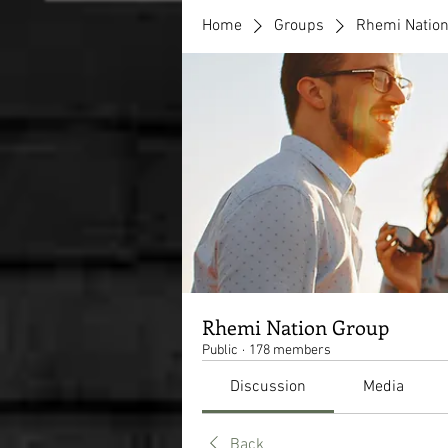
Home
Groups
Rhemi Natio
Rhemi Nation Group
Public
·
178 members
Discussion
Media
Back