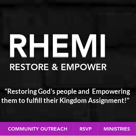
RHEM
I
RESTORE & EMPOWER
"Restoring God's people and Empowering
them
to fulfill their Kingdom Assignment!"
COMMUNITY OUTREACH
RSVP
MINISTRIES