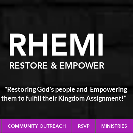
RHEM
I
RESTORE & EMPOWER
"Restoring God's people and Empowering
them
to fulfill their Kingdom Assignment!"
COMMUNITY OUTREACH
RSVP
MINISTRIES