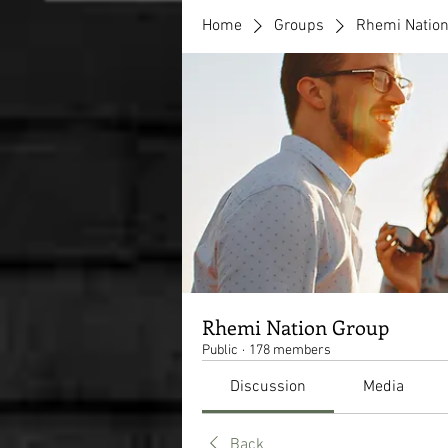
Home
Groups
Rhemi Natio
Rhemi Nation Group
Public
·
178 members
Discussion
Media
Back