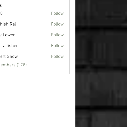
s
88
Follow
hish Raj
Follow
e Lower
Follow
ora fisher
Follow
ert Snow
Follow
Members (178)