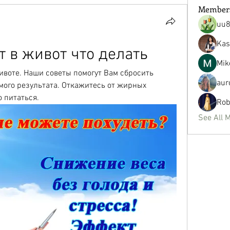
Member
uu
Kas
т в живот что делать
Mik
воте. Наши советы помогут Вам сбросить 
aur
ого результата. Откажитесь от жирных 
 питаться.
Rob
See All 