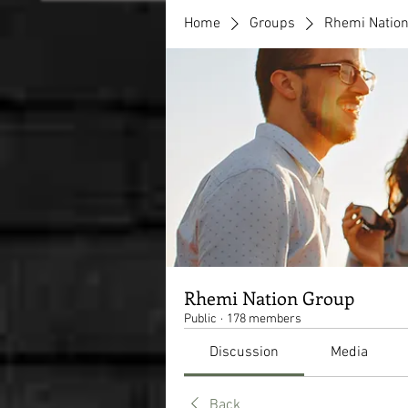
Home
Groups
Rhemi Natio
Rhemi Nation Group
Public
·
178 members
Discussion
Media
Back