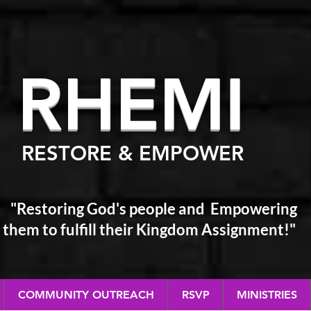
RHEM
I
RESTORE & EMPOWER
"Restoring God's people and Empowering
them
to fulfill their Kingdom Assignment!"
COMMUNITY OUTREACH
RSVP
MINISTRIES