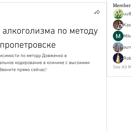
Member
uu
Kas
 алкоголизма по методу 
Mik
пропетровске
aur
исимости по методу Довженко в 
Rob
льное кодирование в клинике с высокими 
See All 
Звоните прямо сейчас!