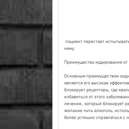
 пациент перестает испытывать желание выпить алкоголь и теряет интерес к 
нему.
Преимущества кодирования от 
Основным преимуществом кодир
является его высокая эффектив
блокирует рецепторы, где ква
избавиться от этого заболеван
лечения., который блокирует р
желание пить алкоголь, исполь
более успешно справляться с 