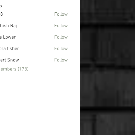
s
88
Follow
hish Raj
Follow
e Lower
Follow
ora fisher
Follow
ert Snow
Follow
Members (178)