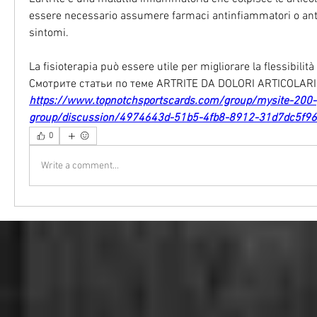
essere necessario assumere farmaci antinfiammatori o antidol
sintomi.
La fisioterapia può essere utile per migliorare la flessibilità 
Смотрите статьи по теме ARTRITE DA DOLORI ARTICOLARI
https://www.topnotchsportscards.com/group/mysite-200-
group/discussion/4974643d-51b5-4fb8-8912-31d7dc5f9
0
Write a comment...