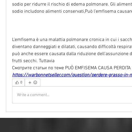
sodio per ridurre il rischio di edema polmonare. Gli alimenti
sodio includono alimenti conservati,Può l'emfisema causare
L'emfisema è una malattia polmonare cronica in cui i sacche
diventano danneggiati e dilatati, causando difficoltà respirat
può anche essere causata dalla riduzione dell'assunzione di 
frutti secchi. Tuttavia 
Смотрите статьи по теме PUÒ EMFISEMA CAUSA PERDITA 
https://warbonnetseller.com/question/perdere-grasso-in-m
0
Write a comment...