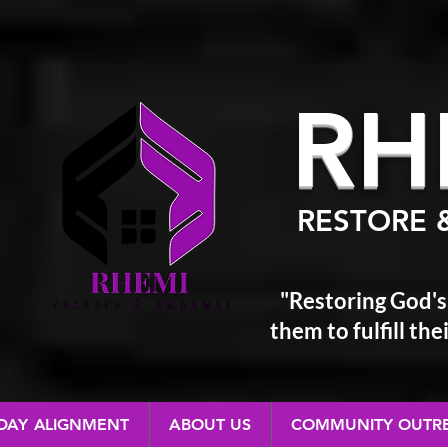
RH
RESTORE 
"Restoring God's
them
to fulfill t
 DAY ALIGNMENT
ABOUT US
COMMUNITY OUTR
RESTORE & EMPOWER