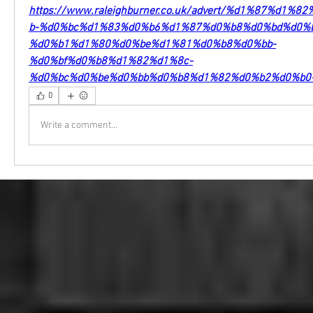
https://www.raleighburner.co.uk/advert/%d1%87%d1%
b-%d0%bc%d1%83%d0%b6%d1%87%d0%b8%d0%bd%d0%
%d0%b1%d1%80%d0%be%d1%81%d0%b8%d0%bb-
%d0%bf%d0%b8%d1%82%d1%8c-
%d0%bc%d0%be%d0%bb%d0%b8%d1%82%d0%b2%d0%b0-
0
Write a comment...