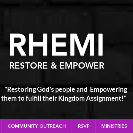
RHEM
I
RESTORE & EMPOWER
"Restoring God's people and Empowering
them
to fulfill their Kingdom Assignment!"
COMMUNITY OUTREACH
RSVP
MINISTRIES