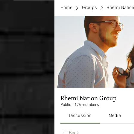
Home
Groups
Rhemi Natio
Rhemi Nation Group
Public
·
176 members
Discussion
Media
Back