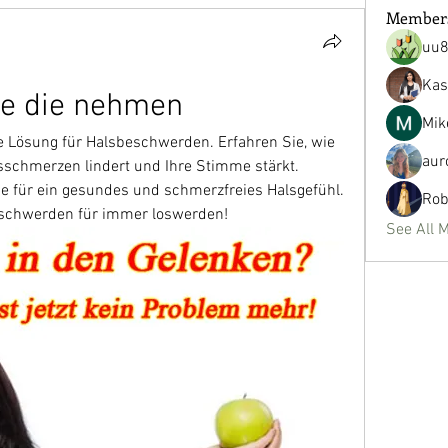
Member
uu
Kas
le die nehmen
Mik
ve Lösung für Halsbeschwerden. Erfahren Sie, wie 
aur
lsschmerzen lindert und Ihre Stimme stärkt. 
e für ein gesundes und schmerzfreies Halsgefühl. 
Rob
eschwerden für immer loswerden!
See All 