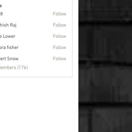
s
88
Follow
hish Raj
Follow
e Lower
Follow
ora fisher
Follow
ert Snow
Follow
Members (176)