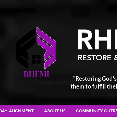
RH
RESTORE 
"Restoring God's
them
to fulfill t
 DAY ALIGNMENT
ABOUT US
COMMUNITY OUTR
RESTORE & EMPOWER