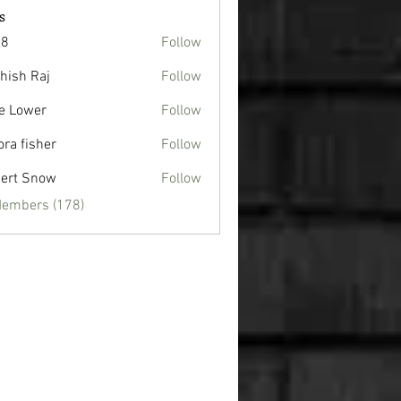
s
88
Follow
hish Raj
Follow
e Lower
Follow
ora fisher
Follow
ert Snow
Follow
Members (178)