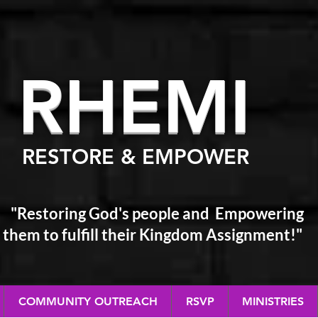
RHEM
I
RESTORE & EMPOWER
"Restoring God's people and Empowering
them
to fulfill their Kingdom Assignment!"
COMMUNITY OUTREACH
RSVP
MINISTRIES