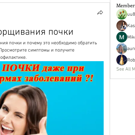
Member
uu
Kas
морщивания почки
Mik
ия почки и почему это необходимо обратить 
aur
Просмотрите симптомы и получите 
рофилактике.
Rob
See All 