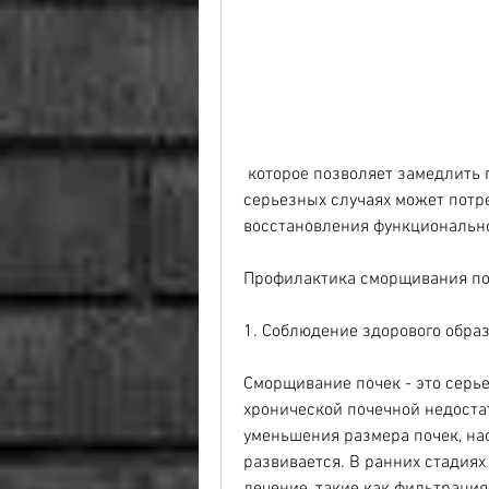
 которое позволяет замедлить прогрессирование заболевания. При более 
серьезных случаях может потре
восстановления функционально
Профилактика сморщивания поч
1. Соблюдение здорового обра
Сморщивание почек - это серье
хронической почечной недостат
уменьшения размера почек, нас
развивается. В ранних стадия