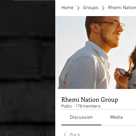
Home
Groups
Rhemi Natio
Rhemi Nation Group
Public
·
178 members
Discussion
Media
Back